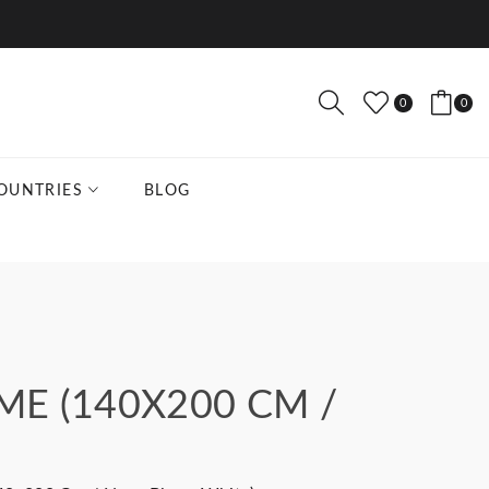
0
0
OUNTRIES
BLOG
E (140X200 CM /