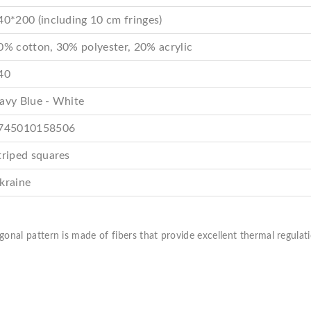
40*200 (including 10 cm fringes)
0% cotton, 30% polyester, 20% acrylic
40
avy Blue - White
745010158506
triped squares
kraine
onal pattern is made of fibers that provide excellent thermal regulati