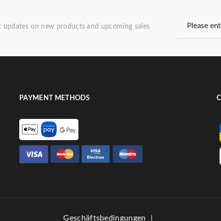
st updates on new products and upcoming sales
PAYMENT METHODS
C
Geschäftsbedingungen