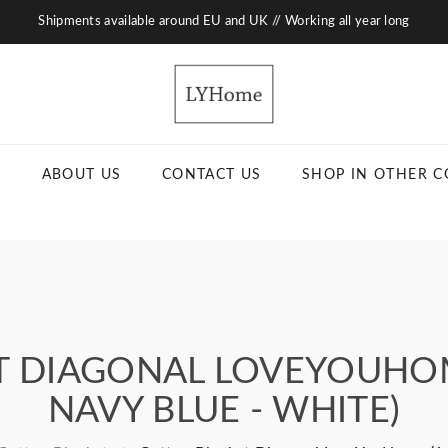
Shipments available around EU and UK // Working all year long
ABOUT US
CONTACT US
SHOP IN OTHER C
 DIAGONAL LOVEYOUHOM
NAVY BLUE - WHITE)