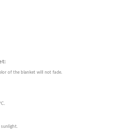
et:
lor of the blanket will not fade.
°C.
sunlight.