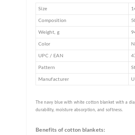
Size
1
Composition
5
Weight, g
9
Color
N
UPC / EAN
4
Pattern
S
Manufacturer
U
The navy blue with white cotton blanket with a diag
durability, moisture absorption, and softness.
Benefits of cotton blankets: