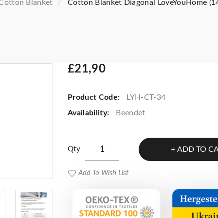
Cotton Blanket
Cotton Blanket Diagonal LoveYouHome (1
£21,90
Product Code:
LYH-CT-34
Availability:
Beendet
Qty
ADD TO C
Add To Wish List