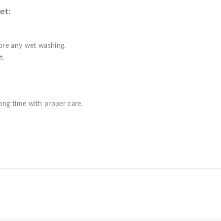
et:
ore any wet washing.
t.
long time with proper care.