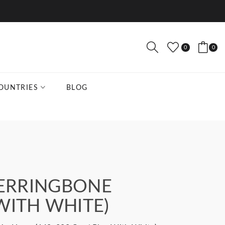
0
0
OUNTRIES
BLOG
ERRINGBONE
WITH WHITE)