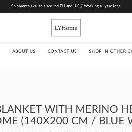
Shipments available around EU and UK // Working all year long
ABOUT US
CONTACT US
SHOP IN OTHER C
BLANKET WITH MERINO H
E (140X200 CM / BLUE 