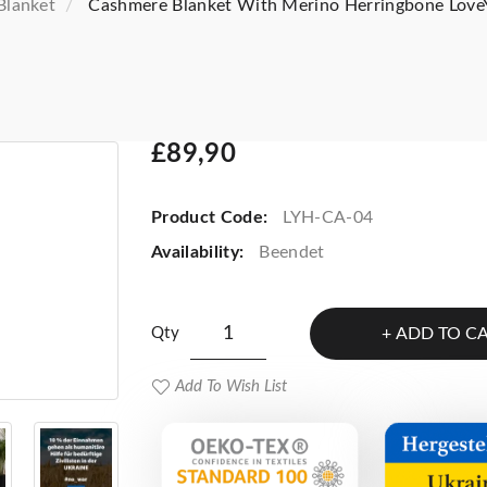
Blanket
Cashmere Blanket With Merino Herringbone Lov
£89,90
Product Code:
LYH-CA-04
Availability:
Beendet
Qty
ADD TO C
Add To Wish List