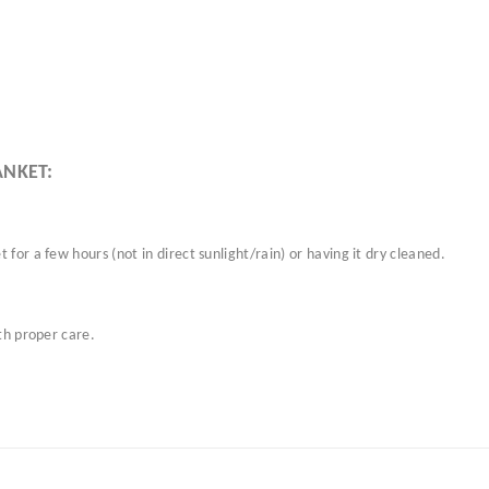
ANKET:
for a few hours (not in direct sunlight/rain) or having it dry cleaned.
ith proper care.