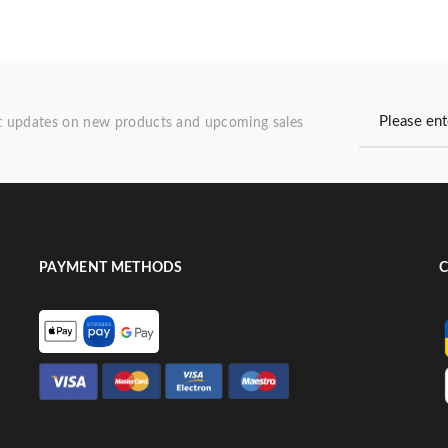
st updates on new products and upcoming sales
PAYMENT METHODS
C