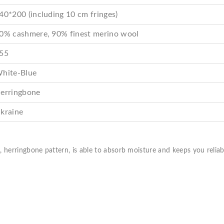
40*200 (including 10 cm fringes)
0% cashmere, 90% finest merino wool
55
hite-Blue
erringbone
kraine
 herringbone pattern, is able to absorb moisture and keeps you relia