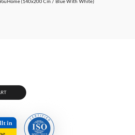
eYouHome (140x200 Cm / Blue With White)
ART